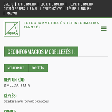
BME.HU
EPITO.BME.HU
EDU.EPITO.BME.HU
HELP.EPITO.BME.HU
OKTATÓI BELÉPÉS
E-MAIL
TELEFONKÖNYV
TÉRKÉP
ENGLISH
MAGYAR
FOTOGRAMMETRIA ÉS TÉRINFORMATIKA
TANSZÉK
GEOINFORMÁCIÓS MODELLEZÉS I.
Elsődleges fülek
MEGTEKINTÉS
(AKTÍV
FORDÍTÁS
FÜL)
NEPTUN KÓD:
BMEEOAFTMT8
KÉPZÉS:
Szakirányú továbbképzés
KREDIT: