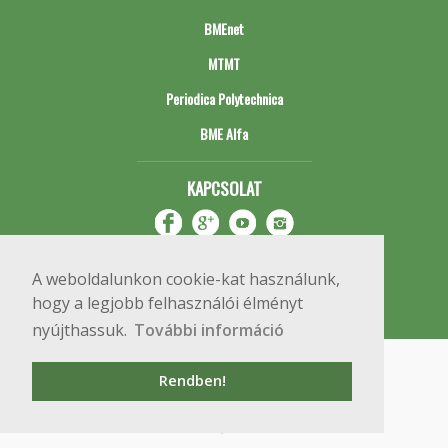
BMEnet
MTMT
Periodica Polytechnica
BME Alfa
KAPCSOLAT
A weboldalunkon cookie-kat használunk,
hogy a legjobb felhasználói élményt
nyújthassuk.
További információ
Impresszum
Copyright © 2020 BME Építőmérnöki Kar
Rendben!
1111 Budapest, Műegyetem rkp. 3.
+36 1 463 3531
webmester@emk.bme.hu