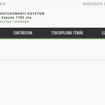
ME.HU
OKTATÓI BELÉPÉS
SÁGTUDOMÁNYI EGYETEM
k képzés 1782 óta
MATIKA TANSZÉK
TANTÁRGYAK
TDK/DIPLOMA TÉMÁK
S