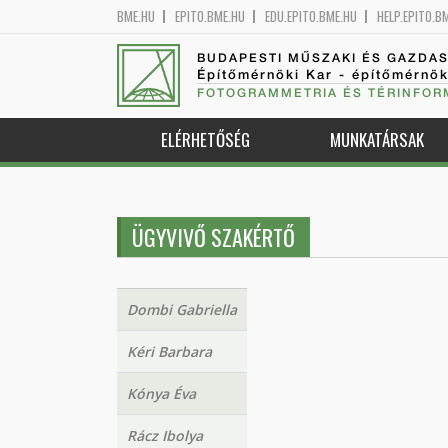
BME.HU
EPITO.BME.HU
EDU.EPITO.BME.HU
HELP.EPITO.B
BUDAPESTI MŰSZAKI ÉS GAZDA
Építőmérnöki Kar - építőmérnö
FOTOGRAMMETRIA ÉS TÉRINFOR
ELÉRHETŐSÉG
MUNKATÁRSAK
ÜGYVIVŐ SZAKÉRTŐ
Dombi Gabriella
Kéri Barbara
Kónya Éva
Rácz Ibolya