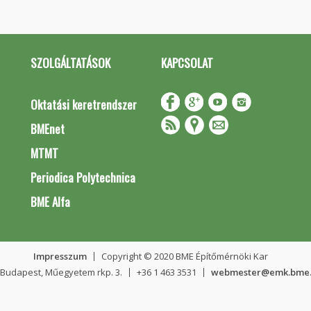
SZOLGÁLTATÁSOK
KAPCSOLAT
Oktatási keretrendszer
BMEnet
MTMT
Periodica Polytechnica
BME Alfa
Impresszum
Copyright © 2020 BME Építőmérnöki Kar
 Budapest, Műegyetem rkp. 3.
+36 1 463 3531
webmester@emk.bme