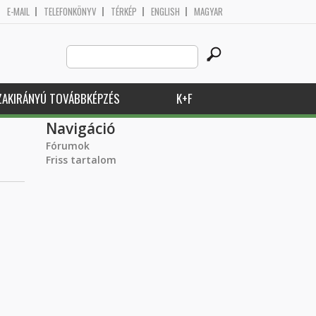
E-MAIL
TELEFONKÖNYV
TÉRKÉP
ENGLISH
MAGYAR
Search
Keresés űrlap
this
site
ZAKIRÁNYÚ TOVÁBBKÉPZÉS
K+F
Navigáció
Fórumok
Friss tartalom