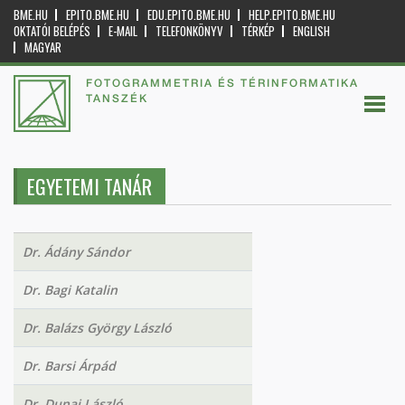
BME.HU
EPITO.BME.HU
EDU.EPITO.BME.HU
HELP.EPITO.BME.HU
OKTATÓI BELÉPÉS
E-MAIL
TELEFONKÖNYV
TÉRKÉP
ENGLISH
MAGYAR
FOTOGRAMMETRIA ÉS TÉRINFORMATIKA
TANSZÉK
EGYETEMI TANÁR
Dr. Ádány Sándor
Dr. Bagi Katalin
Dr. Balázs György László
Dr. Barsi Árpád
Dr. Dunai László