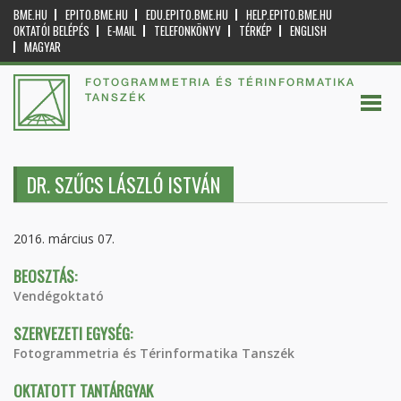
BME.HU
EPITO.BME.HU
EDU.EPITO.BME.HU
HELP.EPITO.BME.HU
OKTATÓI BELÉPÉS
E-MAIL
TELEFONKÖNYV
TÉRKÉP
ENGLISH
MAGYAR
FOTOGRAMMETRIA ÉS TÉRINFORMATIKA
TANSZÉK
DR. SZŰCS LÁSZLÓ ISTVÁN
2016. március 07.
BEOSZTÁS:
Vendégoktató
SZERVEZETI EGYSÉG:
Fotogrammetria és Térinformatika Tanszék
OKTATOTT TANTÁRGYAK