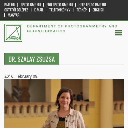
BME.HU
EPITO.BME.HU
EDU.EPITO.BME.HU
HELP.EPITO.BME.HU
OKTATÓI BELÉPÉS
E-MAIL
TELEFONKÖNYV
TÉRKÉP
ENGLISH
MAGYAR
DEPARTMENT OF PHOTOGRAMMETRY AND
GEOINFORMATICS
DR. SZALAY ZSUZSA
2016. February 08.