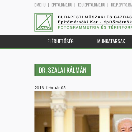
BME.HU
EPITO.BME.HU
EDU.EPITO.BME.HU
HELP.EPITO.B
BUDAPESTI MŰSZAKI ÉS GAZDA
Építőmérnöki Kar - építőmérnö
FOTOGRAMMETRIA ÉS TÉRINFOR
ELÉRHETŐSÉG
MUNKATÁRSAK
DR. SZALAI KÁLMÁN
2016. február 08.