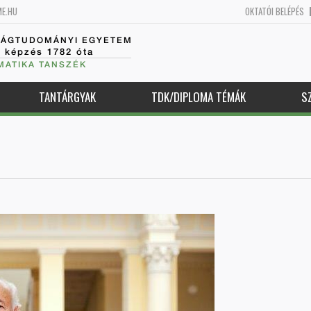
ME.HU
OKTATÓI BELÉPÉS
SÁGTUDOMÁNYI EGYETEM
k képzés 1782 óta
MATIKA TANSZÉK
TANTÁRGYAK
TDK/DIPLOMA TÉMÁK
S