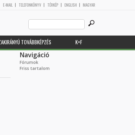
E-MAIL
TELEFONKÖNYV
TÉRKÉP
ENGLISH
MAGYAR
Search
Keresés űrlap
this
site
ZAKIRÁNYÚ TOVÁBBKÉPZÉS
K+F
Navigáció
Fórumok
Friss tartalom