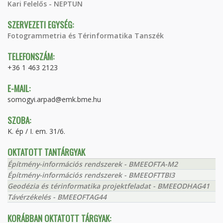
Kari Felelős - NEPTUN
SZERVEZETI EGYSÉG:
Fotogrammetria és Térinformatika Tanszék
TELEFONSZÁM:
+36 1 463 2123
E-MAIL:
somogyi.arpad@emk.bme.hu
SZOBA:
K. ép / I. em. 31/6.
OKTATOTT TANTÁRGYAK
Építmény-információs rendszerek - BMEEOFTA-M2
Építmény-információs rendszerek - BMEEOFTTBI3
Geodézia és térinformatika projektfeladat - BMEEODHAG41
Távérzékelés - BMEEOFTAG44
KORÁBBAN OKTATOTT TÁRGYAK: