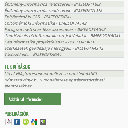
Építmény-információs rendszerek - BMEEOFTTBI3
Építmény-információs rendszerek - BMEEOFTA-M2
Építőmérnöki CAD - BMEEOFTAT41
Építőmérnöki informatika - BMEEOFTAT42
Fotogrammetria és lézerszkennelés - BMEEOFTAG43
Geodézia és térinformatika projektfeladat - BMEEODHAG41
Geoinformatika projektfeladat - BMEEOAFA-LP
Szerkezetek geodéziája mérőgyak. - BMEEOAFAS42
Távérzékelés - BMEEOFTAG44
TDK KIÍRÁSOK
Utcai világítótestek modellezése pontfelhőkből
Kőmaradványok 3D modellezése építészettörténeti
elemzésekhez
Additional information
PUBLIKÁCIÓK: