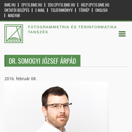
BME.HU
EPITO.BME.HU
EDU.EPITO.BME.HU
HELP.EPITO.BME.HU
OKTATÓI BELÉPÉS
E-MAIL
TELEFONKÖNYV
TÉRKÉP
ENGLISH
MAGYAR
FOTOGRAMMETRIA ÉS TÉRINFORMATIKA
TANSZÉK
DR. SOMOGYI JÓZSEF ÁRPÁD
2016. február 08.