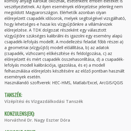
komoly anyagi károkat okoznak, esetenként emberi életeket is
veszélyeztetnek. Az ilyen események előrejelzése jelenleg nem
megoldott Magyarországon. Elérhetők azonban olyan
előrejelzett csapadék idősorok, melyek segítségével vizsgálható,
hogy lehetséges-e hazai kis vízgyűjtőinkre a villámárvizek
előrejelzése. A TDK dolgozat részeként egy választott
vízgyűjtőre szükséges kalibrálni és igazolni egy esemény alapú
csapadék-lefolyás modellt. A modellezési feladat főbb részei a)
a geometriai (vízgyűjtő) modell előállítása, b) az adatok
(csapadék, vízhozam) előkészítése és feldolgozása, c) az
előrejelzett és mért csapadék összehasonlítása, d) a csapadék-
lefolyás modell kalibrációja, igazolása, és e) a modell
felhasználása előrejelzés készítésére az előző pontban használt
események esetén.
Használandó szoftverek: HEC-HMS, Matlab/Excel, ArcGIS/QGIS
TANSZÉK:
Vízépítési és Vízgazdálkodási Tanszék
KONZULENS(EK):
Horváthné Dr. Nagy Eszter Dóra