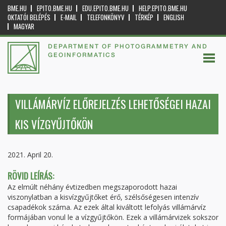
BME.HU
EPITO.BME.HU
EDU.EPITO.BME.HU
HELP.EPITO.BME.HU
OKTATÓI BELÉPÉS
E-MAIL
TELEFONKÖNYV
TÉRKÉP
ENGLISH
MAGYAR
DEPARTMENT OF PHOTOGRAMMETRY AND
GEOINFORMATICS
VILLÁMÁRVÍZ ELŐREJELZÉS LEHETŐSÉGEI HAZAI
KIS VÍZGYŰJTŐKÖN
2021. April 20.
RÖVID LEÍRÁS:
Az elmúlt néhány évtizedben megszaporodott hazai
viszonylatban a kisvízgyűjtőket érő, szélsőségesen intenzív
csapadékok száma. Az ezek által kiváltott lefolyás villámárvíz
formájában vonul le a vízgyűjtőkön. Ezek a villámárvizek sokszor