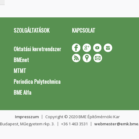
SZOLGÁLTATÁSOK
KAPCSOLAT
Oktatási keretrendszer
BMEnet
MTMT
Periodica Polytechnica
BME Alfa
Impresszum
Copyright © 2020 BME Építőmérnöki Kar
 Budapest, Műegyetem rkp. 3.
+36 1 463 3531
webmester@emk.bme