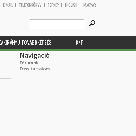
E-MAIL
TELEFONKÖNYV
TÉRKÉP
ENGLISH
MAGYAR
Search
Keresés űrlap
this
site
ZAKIRÁNYÚ TOVÁBBKÉPZÉS
K+F
Navigáció
Fórumok
Friss tartalom
al