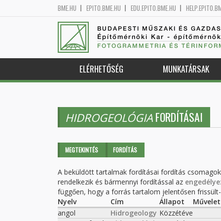
BME.HU
EPITO.BME.HU
EDU.EPITO.BME.HU
HELP.EPITO.B
BUDAPESTI MŰSZAKI ÉS GAZDA
Építőmérnöki Kar - építőmérnö
FOTOGRAMMETRIA ÉS TÉRINFOR
ELÉRHETŐSÉG
MUNKATÁRSAK
FORDÍTÁSAI
HIDROGEOLÓGIA
Elsődleges fülek
MEGTEKINTÉS
FORDÍTÁS
(AKTÍV
FÜL)
A beküldött tartalmak fordításai fordítás csomago
rendelkezik és bármennyi fordítással az
engedélye
függően, hogy a forrás tartalom jelentősen frissült-e
Nyelv
Cím
Állapot
Művelet
angol
Hidrogeology
Közzétéve