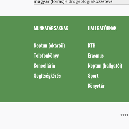
magyar
(forrás)
Hidrogeológia
Közzétéve
MUNKATÁRSAKNAK
HALLGATÓKNAK
Neptun (oktatói)
KTH
Telefonkönyv
Erasmus
Kancellária
Neptun (hallgatói)
Segítségkérés
Sport
Könyvtár
1111