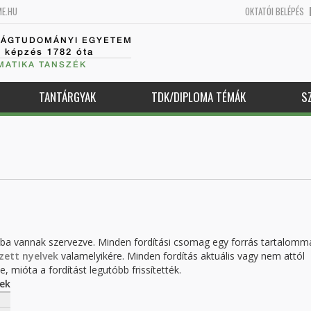
ME.HU
OKTATÓI BELÉPÉS
SÁGTUDOMÁNYI EGYETEM
k képzés 1782 óta
MATIKA TANSZÉK
TANTÁRGYAK
TDK/DIPLOMA TÉMÁK
S
kba vannak szervezve. Minden fordítási csomag egy forrás tartalomm
zett nyelvek
valamelyikére. Minden fordítás aktuális vagy nem attól
, mióta a fordítást legutóbb frissítették.
ek