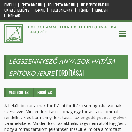
BME.HU
EPITO.BME.HU
EDU.EPITO.BME.HU
HELP.EPITO.BME.HU
OKTATÓI BELÉPÉS
E-MAIL
TELEFONKÖNYV
TÉRKÉP
ENGLISH
MAGYAR
FOTOGRAMMETRIA ÉS TÉRINFORMATIKA
TANSZÉK
LÉGSZENNYEZŐ ANYAGOK HATÁSA
FORDÍTÁSAI
ÉPÍTŐKÖVEKRE
Elsődleges fülek
MEGTEKINTÉS
FORDÍTÁS
(AKTÍV
FÜL)
A beküldött tartalmak fordításai fordítás csomagokba vannak
szervezve. Minden fordítási csomag egy forrás tartalommal
rendelkezik és bármennyi fordítással az
engedélyezett nyelvek
valamelyikére. Minden fordítás aktuális vagy nem attól függően,
hogy a forrás tartalom jelentősen frissült-e, mióta a fordítást