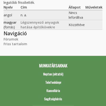
legutóbb frissítették.
Nyelv
Cím
Állapot
Műveletek
Nincs
angol
n. a.
lefordítva
magyar
Légszennyező anyagok
Közzétéve
(forrás)
hatása építőkövekre
Navigáció
Fórumok
Friss tartalom
MUNKATÁRSAKNAK
Neptun (oktatói)
Telefonkönyv
Kancellária
Segítségkérés