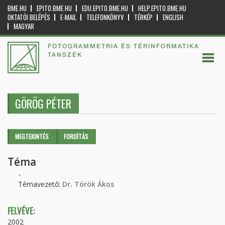
BME.HU
EPITO.BME.HU
EDU.EPITO.BME.HU
HELP.EPITO.BME.HU
OKTATÓI BELÉPÉS
E-MAIL
TELEFONKÖNYV
TÉRKÉP
ENGLISH
MAGYAR
FOTOGRAMMETRIA ÉS TÉRINFORMATIKA
TANSZÉK
GÖRÖG PÉTER
Elsődleges fülek
MEGTEKINTÉS
(AKTÍV
FORDÍTÁS
FÜL)
Téma
-
Témavezető:
Dr. Török Ákos
FELVÉVE:
2002