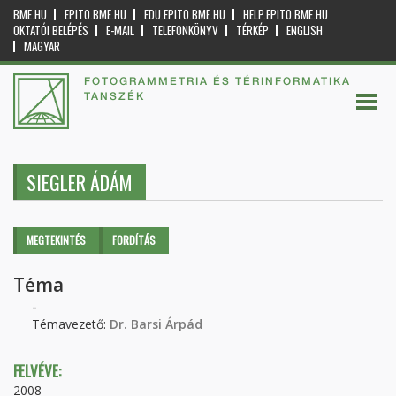
BME.HU
EPITO.BME.HU
EDU.EPITO.BME.HU
HELP.EPITO.BME.HU
OKTATÓI BELÉPÉS
E-MAIL
TELEFONKÖNYV
TÉRKÉP
ENGLISH
MAGYAR
FOTOGRAMMETRIA ÉS TÉRINFORMATIKA
TANSZÉK
SIEGLER ÁDÁM
Elsődleges fülek
MEGTEKINTÉS
(AKTÍV
FORDÍTÁS
FÜL)
Téma
-
Témavezető:
Dr. Barsi Árpád
FELVÉVE:
2008