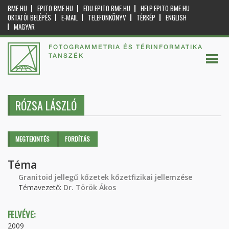
BME.HU
EPITO.BME.HU
EDU.EPITO.BME.HU
HELP.EPITO.BME.HU
OKTATÓI BELÉPÉS
E-MAIL
TELEFONKÖNYV
TÉRKÉP
ENGLISH
MAGYAR
FOTOGRAMMETRIA ÉS TÉRINFORMATIKA
TANSZÉK
RÓZSA LÁSZLÓ
Elsődleges fülek
MEGTEKINTÉS
(AKTÍV
FORDÍTÁS
FÜL)
Téma
Granitoid jellegű kőzetek kőzetfizikai jellemzése
Témavezető:
Dr. Török Ákos
FELVÉVE:
2009