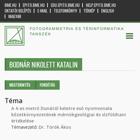
BME.HU
EPITO.BME.HU
EDU.EPITO.BME.HU
HELP.EPITO.BME.HU
OKTATÓI BELÉPÉS
E-MAIL
TELEFONKÖNYV
TÉRKÉP
ENGLISH
MAGYAR
FOTOGRAMMETRIA ÉS TÉRINFORMATIKA
TANSZÉK
BODNÁR NIKOLETT KATALIN
Elsődleges fülek
MEGTEKINTÉS
(AKTÍV
FORDÍTÁS
FÜL)
Téma
A 4-es metró Dunától keletre eső nyomvonala
kőzetkörnyezetének mérnökgeológiai és vízföldtani
értékelése
Témavezető:
Dr. Török Ákos