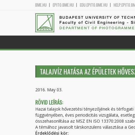
BME.HU
EPITO.BME.HU
EDU.EPITO.BME.HU
HELP.EPITO.B
BUDAPEST UNIVERSITY OF TEC
Faculty of Civil Engineering - S
DEPARTMENT OF PHOTOGRAMME
TALAJVÍZ HATÁSA AZ ÉPÜLETEK HŐVES
2016. May 03.
RÖVID LEÍRÁS:
Hazai talajok hővezetési tényezőjének és térfogati
függvényében, éves periodicitás vizsgálata, eset
összehasonlítása az MSZ EN ISO 13370:2008 szabv
A témához javasolt társkonzulens választása a Ge
Érdeklődési kör: