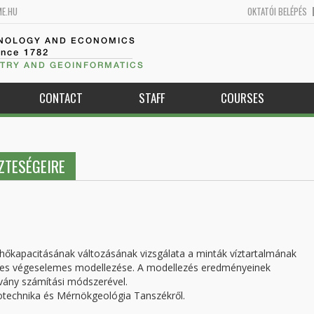
ME.HU
OKTATÓI BELÉPÉS
HNOLOGY AND ECONOMICS
ince 1782
TRY AND GEOINFORMATICS
CONTACT
STAFF
COURSES
ZTESÉGEIRE
 hőkapacitásának változásának vizsgálata a minták víztartalmának
leges végeselemes modellezése. A modellezés eredményeinek
ány számítási módszerével.
otechnika és Mérnökgeológia Tanszékről.