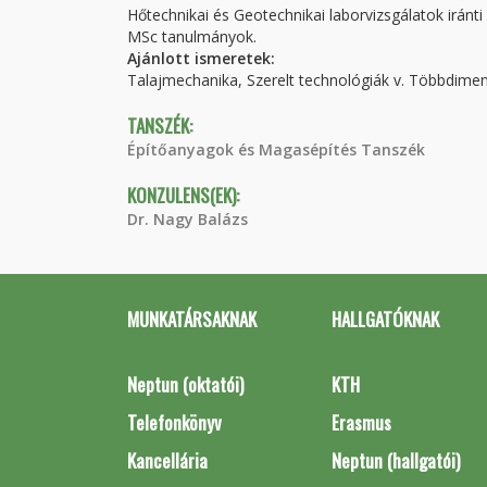
Hőtechnikai és Geotechnikai laborvizsgálatok iránt
MSc tanulmányok.
Ajánlott ismeretek:
Talajmechanika, Szerelt technológiák v. Többdimen
TANSZÉK:
Építőanyagok és Magasépítés Tanszék
KONZULENS(EK):
Dr. Nagy Balázs
MUNKATÁRSAKNAK
HALLGATÓKNAK
Neptun (oktatói)
KTH
Telefonkönyv
Erasmus
Kancellária
Neptun (hallgatói)