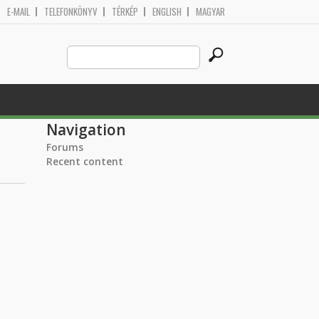
E-MAIL
TELEFONKÖNYV
TÉRKÉP
ENGLISH
MAGYAR
Search
Search form
this
site
Navigation
Forums
Recent content