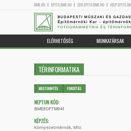
BME.HU
EPITO.BME.HU
EDU.EPITO.BME.HU
HELP.EPITO.B
BUDAPESTI MŰSZAKI ÉS GAZDA
Építőmérnöki Kar - építőmérnö
FOTOGRAMMETRIA ÉS TÉRINFOR
ELÉRHETŐSÉG
MUNKATÁRSAK
TÉRINFORMATIKA
Elsődleges fülek
MEGTEKINTÉS
(AKTÍV
FORDÍTÁS
FÜL)
NEPTUN KÓD:
BMEEOFTM041
KÉPZÉS:
Környezetmérnök, MSc