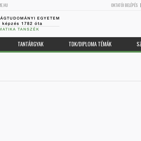
ME.HU
OKTATÓI BELÉPÉS
SÁGTUDOMÁNYI EGYETEM
k képzés 1782 óta
MATIKA TANSZÉK
TANTÁRGYAK
TDK/DIPLOMA TÉMÁK
S