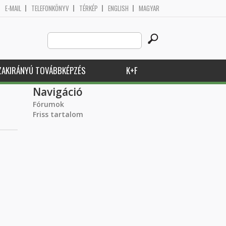
E-MAIL
TELEFONKÖNYV
TÉRKÉP
ENGLISH
MAGYAR
Search
Keresés űrlap
this
site
ZAKIRÁNYÚ TOVÁBBKÉPZÉS
K+F
Navigáció
Fórumok
Friss tartalom