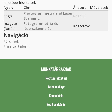
legutóbb frissítették.
Nyelv
Cím
Állapot
Műveletek
Photogrammetry and Laser
angol
Rejtett
Scanning
magyar
Fotogrammetria és
Közzétéve
(forrás)
lézerszkennelés
Navigáció
Fórumok
Friss tartalom
MUNKATÁRSAKNAK
Neptun (oktatói)
Telefonkönyv
Kancellária
Segítségkérés