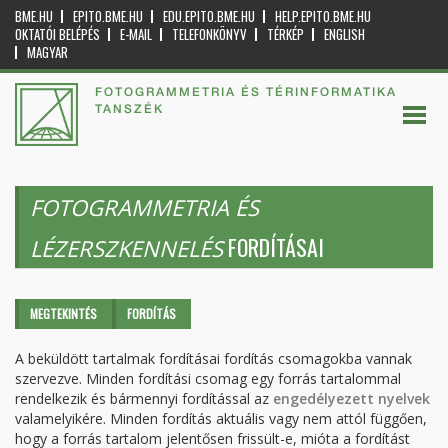
BME.HU
EPITO.BME.HU
EDU.EPITO.BME.HU
HELP.EPITO.BME.HU
OKTATÓI BELÉPÉS
E-MAIL
TELEFONKÖNYV
TÉRKÉP
ENGLISH
MAGYAR
FOTOGRAMMETRIA ÉS TÉRINFORMATIKA
TANSZÉK
FOTOGRAMMETRIA ÉS
FORDÍTÁSAI
LÉZERSZKENNELÉS
Elsődleges fülek
MEGTEKINTÉS
FORDÍTÁS
(AKTÍV
FÜL)
A beküldött tartalmak fordításai fordítás csomagokba vannak
szervezve. Minden fordítási csomag egy forrás tartalommal
rendelkezik és bármennyi fordítással az
engedélyezett nyelvek
valamelyikére. Minden fordítás aktuális vagy nem attól függően,
hogy a forrás tartalom jelentősen frissült-e, mióta a fordítást