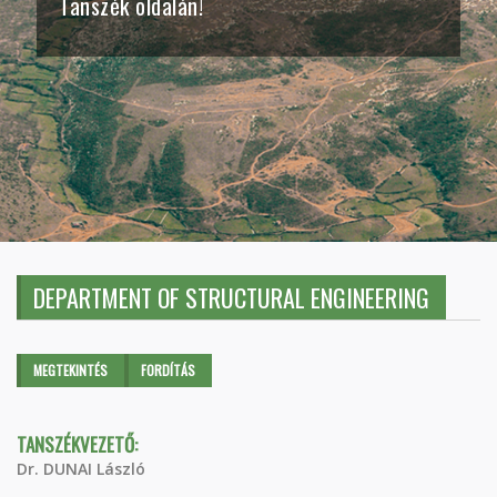
Tanszék oldalán!
DEPARTMENT OF STRUCTURAL ENGINEERING
Elsődleges fülek
MEGTEKINTÉS
(AKTÍV
FORDÍTÁS
FÜL)
TANSZÉKVEZETŐ:
Dr. DUNAI László