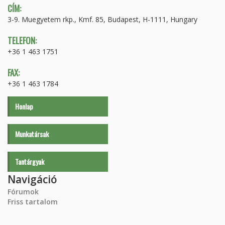
CÍM:
3-9. Muegyetem rkp., Kmf. 85, Budapest, H-1111, Hungary
TELEFON:
+36 1 463 1751
FAX:
+36 1 463 1784
Honlap
Munkatársak
Tantárgyak
Navigáció
Fórumok
Friss tartalom