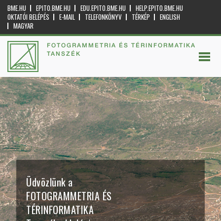
BME.HU
EPITO.BME.HU
EDU.EPITO.BME.HU
HELP.EPITO.BME.HU
OKTATÓI BELÉPÉS
E-MAIL
TELEFONKÖNYV
TÉRKÉP
ENGLISH
MAGYAR
FOTOGRAMMETRIA ÉS TÉRINFORMATIKA
TANSZÉK
Üdvözlünk a
FOTOGRAMMETRIA ÉS
TÉRINFORMATIKA