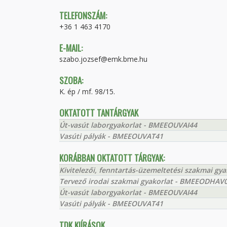
TELEFONSZÁM:
+36 1 463 4170
E-MAIL:
szabo.jozsef@emk.bme.hu
SZOBA:
K. ép / mf. 98/15.
OKTATOTT TANTÁRGYAK
Út-vasút laborgyakorlat - BMEEOUVAI44
Vasúti pályák - BMEEOUVAT41
KORÁBBAN OKTATOTT TÁRGYAK:
Kivitelezői, fenntartás-üzemeltetési szakmai g
Tervező irodai szakmai gyakorlat - BMEEODHAV
Út-vasút laborgyakorlat - BMEEOUVAI44
Vasúti pályák - BMEEOUVAT41
TDK KIÍRÁSOK