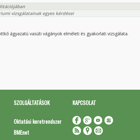
ditációjában
riumi vizsgálatainak egyes kérdései
ottkő ágyazatú vasúti vágányok elméleti és gyakorlati vizsgálata.
SZOLGÁLTATÁSOK
KAPCSOLAT
Oktatási keretrendszer
BMEnet