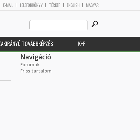
E-MAIL
TELEFONKÖNYV
TÉRKÉP
ENGLISH
MAGYAR
Search
Keresés űrlap
this
site
ZAKIRÁNYÚ TOVÁBBKÉPZÉS
K+F
Navigáció
Fórumok
Friss tartalom