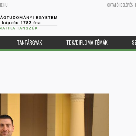
ME.HU
OKTATÓI BELÉPÉS
SÁGTUDOMÁNYI EGYETEM
k képzés 1782 óta
MATIKA TANSZÉK
TANTÁRGYAK
TDK/DIPLOMA TÉMÁK
S