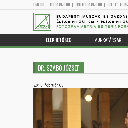
BME.HU
EPITO.BME.HU
EDU.EPITO.BME.HU
HELP.EPITO.B
BUDAPESTI MŰSZAKI ÉS GAZDA
Építőmérnöki Kar - építőmérnö
FOTOGRAMMETRIA ÉS TÉRINFOR
ELÉRHETŐSÉG
MUNKATÁRSAK
DR. SZABÓ JÓZSEF
2016. február 08.