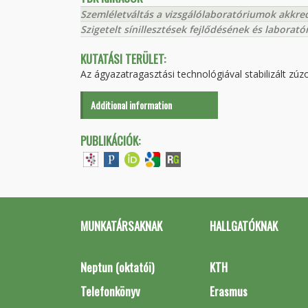
Szemléletváltás a vizsgálólaboratóriumok akkre
Szigetelt sínillesztések fejlődésének és laborató
KUTATÁSI TERÜLET:
Az ágyazatragasztási technológiával stabilizált zúz
Additional information
PUBLIKÁCIÓK:
MUNKATÁRSAKNAK
HALLGATÓKNAK
Neptun (oktatói)
KTH
Telefonkönyv
Erasmus