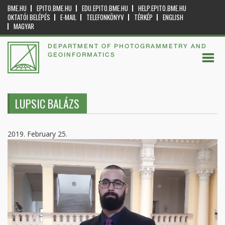
BME.HU
EPITO.BME.HU
EDU.EPITO.BME.HU
HELP.EPITO.BME.HU
OKTATÓI BELÉPÉS
E-MAIL
TELEFONKÖNYV
TÉRKÉP
ENGLISH
MAGYAR
DEPARTMENT OF PHOTOGRAMMETRY AND
GEOINFORMATICS
LUPSIC BALÁZS
2019. February 25.