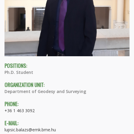
POSITIONS:
Ph.D. Student
ORGANIZATION UNIT:
Department of Geodesy and Surveying
PHONE:
+36 1 463 3092
E-MAIL:
lupsic.balazs@emk.bme.hu