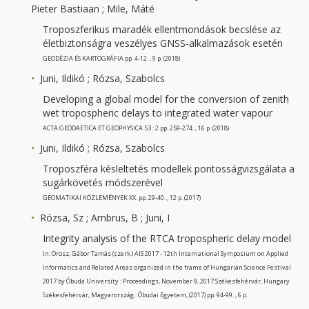
Pieter Bastiaan ; Mile, Máté
Troposzferikus maradék ellentmondások becslése az
életbiztonságra veszélyes GNSS-alkalmazások esetén
GEODÉZIA ÉS KARTOGRÁFIA pp. 4-12. , 9 p. (2018)
Juni, Ildikó ; Rózsa, Szabolcs
Developing a global model for the conversion of zenith
wet tropospheric delays to integrated water vapour
ACTA GEODAETICA ET GEOPHYSICA 53 : 2 pp. 259-274. , 16 p. (2018)
Juni, Ildikó ; Rózsa, Szabolcs
Troposzféra késleltetés modellek pontosságvizsgálata a
sugárkövetés módszerével
GEOMATIKAI KÖZLEMÉNYEK XX. pp. 29-40. , 12 p. (2017)
Rózsa, Sz ; Ambrus, B ; Juni, I
Integrity analysis of the RTCA tropospheric delay model
In: Orosz, Gábor Tamás (szerk.) AIS 2017 - 12th International Symposium on Applied
Informatics and Related Areas organized in the frame of Hungarian Science Festival
2017 by Óbuda University : Proceedings, November 9, 2017 Székesfehérvár, Hungary
Székesfehérvár, Magyarország : Óbudai Egyetem, (2017) pp. 94-99. , 6 p.