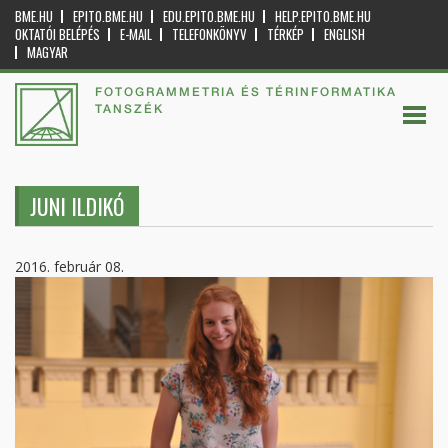
BME.HU
EPITO.BME.HU
EDU.EPITO.BME.HU
HELP.EPITO.BME.HU
OKTATÓI BELÉPÉS
E-MAIL
TELEFONKÖNYV
TÉRKÉP
ENGLISH
MAGYAR
FOTOGRAMMETRIA ÉS TÉRINFORMATIKA
TANSZÉK
JUNI ILDIKÓ
2016. február 08.