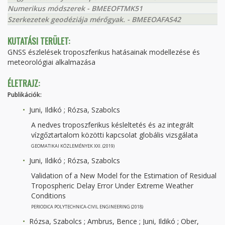
Numerikus módszerek - BMEEOFTMK51
Szerkezetek geodéziája mérőgyak. - BMEEOAFAS42
KUTATÁSI TERÜLET:
GNSS észlelések troposzferikus hatásainak modellezése és
meteorológiai alkalmazása
ÉLETRAJZ:
Publikációk:
Juni, Ildikó ; Rózsa, Szabolcs
A nedves troposzferikus késleltetés és az integrált
vízgőztartalom közötti kapcsolat globális vizsgálata
GEOMATIKAI KÖZLEMÉNYEK XXI. (2019)
Juni, Ildikó ; Rózsa, Szabolcs
Validation of a New Model for the Estimation of Residual
Tropospheric Delay Error Under Extreme Weather
Conditions
PERIODICA POLYTECHNICA-CIVIL ENGINEERING (2018)
Rózsa, Szabolcs ; Ambrus, Bence ; Juni, Ildikó ; Ober,