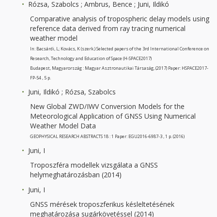
Rózsa, Szabolcs ; Ambrus, Bence ; Juni, Ildikó
Comparative analysis of tropospheric delay models using
reference data derived from ray tracing numerical
weather model
In: Bacsárdi, L; Kovács, K (szerk.) Selected papers of the 3rd International Conference on
Research, Technology and Education of Space (H-SPACE2017)
Budapest, Magyarország : Magyar Asztronautikai Társaság, (2017) Paper: HSPACE2017-
FP-54 , 5 p.
Juni, Ildikó ; Rózsa, Szabolcs
New Global ZWD/IWV Conversion Models for the
Meteorological Application of GNSS Using Numerical
Weather Model Data
GEOPHYSICAL RESEARCH ABSTRACTS 18 : 1 Paper: EGU2016-6987-3 , 1 p. (2016)
Juni, I
Troposzféra modellek vizsgálata a GNSS
helymeghatározásban (2014)
Juni, I
GNSS mérések troposzferikus késleltetésének
meghatározása sugárkövetéssel (2014)