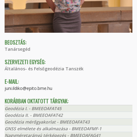
BEOSZTÁS:
Tanársegéd
SZERVEZETI EGYSÉG:
Általános- és Felsőgeodézia Tanszék
E-MAIL:
juni.ildiko@epito.bme.hu
KORÁBBAN OKTATOTT TÁRGYAK:
Geodézia I. - BMEEOAFAT45
Geodézia II. - BMEEOAFAT42
Geodézia mérőgyakorlat - BMEEOAFAT43
GNSS elmélete és alkalmazása - BMEEOAFMF-1
Nagyméretarányú térképezés - BMEEOAFAG41