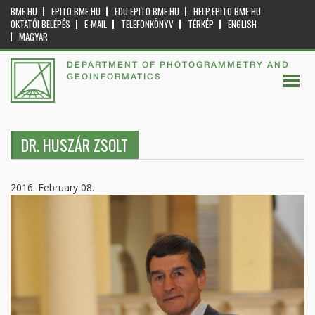
BME.HU
EPITO.BME.HU
EDU.EPITO.BME.HU
HELP.EPITO.BME.HU
OKTATÓI BELÉPÉS
E-MAIL
TELEFONKÖNYV
TÉRKÉP
ENGLISH
MAGYAR
DEPARTMENT OF PHOTOGRAMMETRY AND
GEOINFORMATICS
DR. HUSZÁR ZSOLT
2016. February 08.