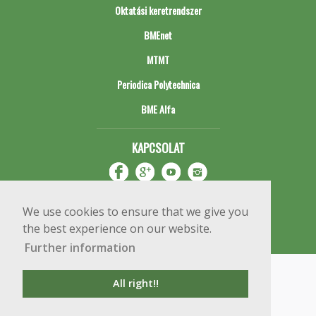
Oktatási keretrendszer
BMEnet
MTMT
Periodica Polytechnica
BME Alfa
KAPCSOLAT
We use cookies to ensure that we give you
the best experience on our website.
Further information
Impresszum
Copyright © 2020 BME Építőmérnöki Kar
All right!!
1111 Budapest, Műegyetem rkp. 3.
+36 1 463 3531
webmester@emk.bme.hu