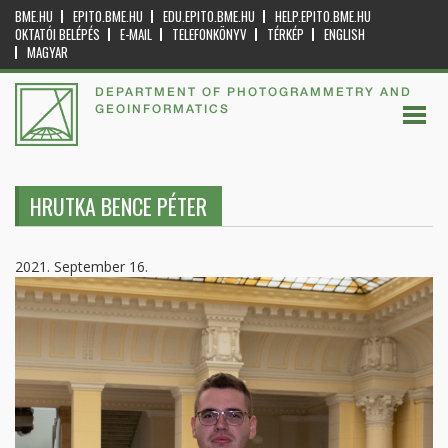
BME.HU
EPITO.BME.HU
EDU.EPITO.BME.HU
HELP.EPITO.BME.HU
OKTATÓI BELÉPÉS
E-MAIL
TELEFONKÖNYV
TÉRKÉP
ENGLISH
MAGYAR
DEPARTMENT OF PHOTOGRAMMETRY AND
GEOINFORMATICS
HRUTKA BENCE PÉTER
2021. September 16.