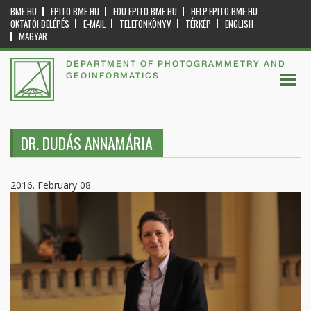
BME.HU
EPITO.BME.HU
EDU.EPITO.BME.HU
HELP.EPITO.BME.HU
OKTATÓI BELÉPÉS
E-MAIL
TELEFONKÖNYV
TÉRKÉP
ENGLISH
MAGYAR
DEPARTMENT OF PHOTOGRAMMETRY AND
GEOINFORMATICS
DR. DUDÁS ANNAMÁRIA
2016. February 08.