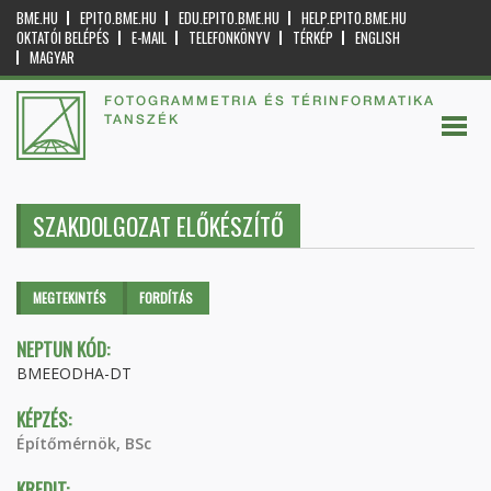
BME.HU
EPITO.BME.HU
EDU.EPITO.BME.HU
HELP.EPITO.BME.HU
OKTATÓI BELÉPÉS
E-MAIL
TELEFONKÖNYV
TÉRKÉP
ENGLISH
MAGYAR
FOTOGRAMMETRIA ÉS TÉRINFORMATIKA
TANSZÉK
SZAKDOLGOZAT ELŐKÉSZÍTŐ
Elsődleges fülek
MEGTEKINTÉS
(AKTÍV
FORDÍTÁS
FÜL)
NEPTUN KÓD:
BMEEODHA-DT
KÉPZÉS:
Építőmérnök, BSc
KREDIT: