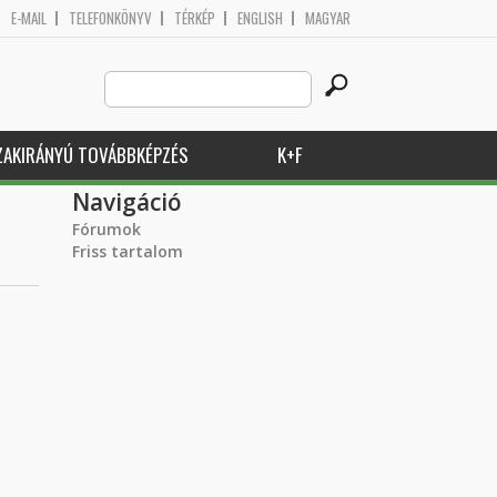
E-MAIL
TELEFONKÖNYV
TÉRKÉP
ENGLISH
MAGYAR
Search
Keresés űrlap
this
site
ZAKIRÁNYÚ TOVÁBBKÉPZÉS
K+F
Navigáció
Fórumok
Friss tartalom