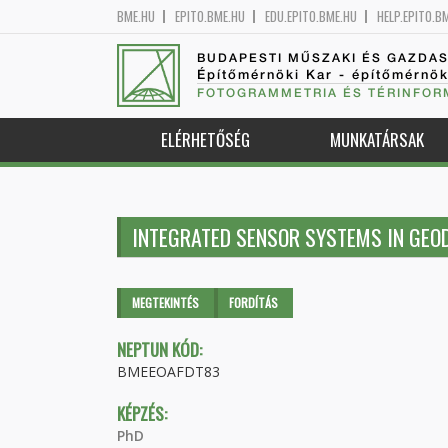
BME.HU
EPITO.BME.HU
EDU.EPITO.BME.HU
HELP.EPITO.B
BUDAPESTI MŰSZAKI ÉS GAZDA
Építőmérnöki Kar - építőmérnö
FOTOGRAMMETRIA ÉS TÉRINFOR
ELÉRHETŐSÉG
MUNKATÁRSAK
INTEGRATED SENSOR SYSTEMS IN GEO
Elsődleges fülek
MEGTEKINTÉS
(AKTÍV
FORDÍTÁS
FÜL)
NEPTUN KÓD:
BMEEOAFDT83
KÉPZÉS:
PhD