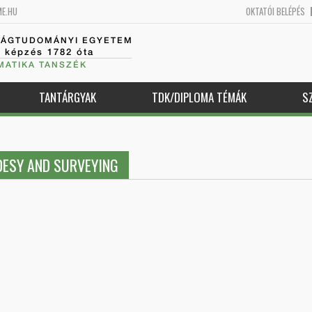
ME.HU
OKTATÓI BELÉPÉS
SÁGTUDOMÁNYI EGYETEM
k képzés 1782 óta
MATIKA TANSZÉK
TANTÁRGYAK
TDK/DIPLOMA TÉMÁK
S
DESY AND SURVEYING