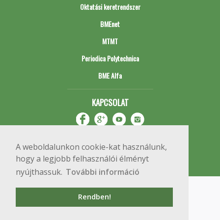
Oktatási keretrendszer
BMEnet
MTMT
Periodica Polytechnica
BME Alfa
KAPCSOLAT
A weboldalunkon cookie-kat használunk,
hogy a legjobb felhasználói élményt
nyújthassuk.
További információ
Impresszum
Copyright © 2020 BME Építőmérnöki Kar
Rendben!
1111 Budapest, Műegyetem rkp. 3.
+36 1 463 3531
webmester@emk.bme.hu