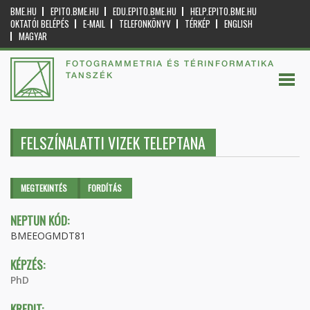
BME.HU
EPITO.BME.HU
EDU.EPITO.BME.HU
HELP.EPITO.BME.HU
OKTATÓI BELÉPÉS
E-MAIL
TELEFONKÖNYV
TÉRKÉP
ENGLISH
MAGYAR
FOTOGRAMMETRIA ÉS TÉRINFORMATIKA
TANSZÉK
FELSZÍNALATTI VIZEK TELEPTANA
Elsődleges fülek
MEGTEKINTÉS
(AKTÍV
FORDÍTÁS
FÜL)
NEPTUN KÓD:
BMEEOGMDT81
KÉPZÉS:
PhD
KREDIT: