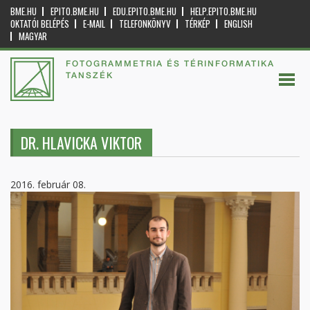
BME.HU
EPITO.BME.HU
EDU.EPITO.BME.HU
HELP.EPITO.BME.HU
OKTATÓI BELÉPÉS
E-MAIL
TELEFONKÖNYV
TÉRKÉP
ENGLISH
MAGYAR
FOTOGRAMMETRIA ÉS TÉRINFORMATIKA
TANSZÉK
DR. HLAVICKA VIKTOR
2016. február 08.