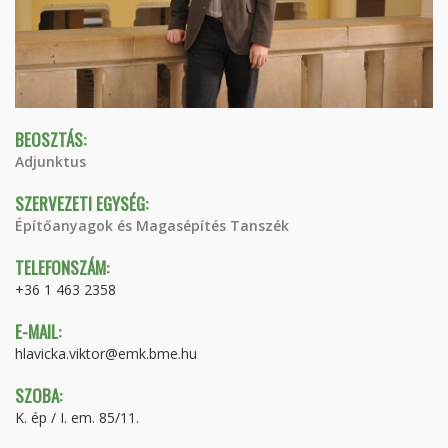
BEOSZTÁS:
Adjunktus
SZERVEZETI EGYSÉG:
Építőanyagok és Magasépítés Tanszék
TELEFONSZÁM:
+36 1 463 2358
E-MAIL:
hlavicka.viktor@emk.bme.hu
SZOBA:
K. ép / I. em. 85/11.