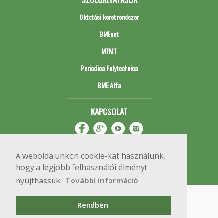
Oktatási keretrendszer
BMEnet
MTMT
Periodica Polytechnica
BME Alfa
KAPCSOLAT
A weboldalunkon cookie-kat használunk,
hogy a legjobb felhasználói élményt
nyújthassuk.
További információ
Impresszum
Copyright © 2020 BME Építőmérnöki Kar
Rendben!
1111 Budapest, Műegyetem rkp. 3.