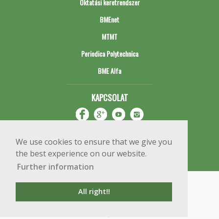
Oktatási keretrendszer
BMEnet
MTMT
Periodica Polytechnica
BME Alfa
KAPCSOLAT
We use cookies to ensure that we give you
the best experience on our website.
Further information
Impresszum
Copyright © 2020 BME Építőmérnöki Kar
All right!!
1111 Budapest, Műegyetem rkp. 3.
+36 1 463 3531
webmester@emk.bme.hu