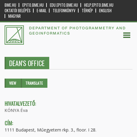
BME.HU
EPITO.BME.HU
EDU.EPITO.BME.HU
HELP.EPITO.BME.HU
OKTATÓI BELÉPÉS
E-MAIL
TELEFONKÖNYV
TÉRKÉP
ENGLISH
MAGYAR
DEPARTMENT OF PHOTOGRAMMETRY AND
GEOINFORMATICS
DEAN'S OFFICE
Primary tabs
VIEW
(ACTIVE
TRANSLATE
TAB)
HIVATALVEZETŐ:
KÓNYA Éva
CÍM:
1111 Budapest, Műegyetem rkp. 3., floor. I 28.