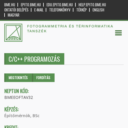
BME.HU
EPITO.BME.HU
EDU.EPITO.BME.HU
HELP.EPITO.BME.HU
OKTATÓI BELÉPÉS
E-MAIL
TELEFONKÖNYV
TÉRKÉP
ENGLISH
MAGYAR
FOTOGRAMMETRIA ÉS TÉRINFORMATIKA
TANSZÉK
C/C++ PROGRAMOZÁS
Elsődleges fülek
MEGTEKINTÉS
(AKTÍV
FORDÍTÁS
FÜL)
NEPTUN KÓD:
BMEEOFTAV32
KÉPZÉS:
Építőmérnök, BSc
KREDIT: