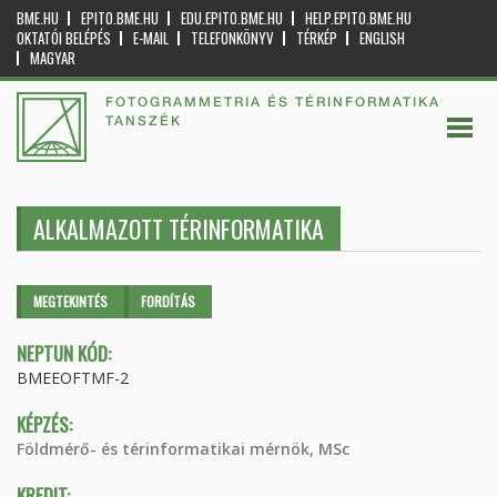
BME.HU
EPITO.BME.HU
EDU.EPITO.BME.HU
HELP.EPITO.BME.HU
OKTATÓI BELÉPÉS
E-MAIL
TELEFONKÖNYV
TÉRKÉP
ENGLISH
MAGYAR
FOTOGRAMMETRIA ÉS TÉRINFORMATIKA
TANSZÉK
ALKALMAZOTT TÉRINFORMATIKA
Elsődleges fülek
MEGTEKINTÉS
(AKTÍV
FORDÍTÁS
FÜL)
NEPTUN KÓD:
BMEEOFTMF-2
KÉPZÉS:
Földmérő- és térinformatikai mérnök, MSc
KREDIT: