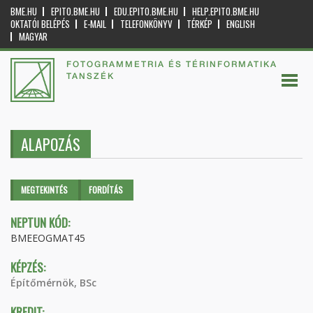
BME.HU
EPITO.BME.HU
EDU.EPITO.BME.HU
HELP.EPITO.BME.HU
OKTATÓI BELÉPÉS
E-MAIL
TELEFONKÖNYV
TÉRKÉP
ENGLISH
MAGYAR
FOTOGRAMMETRIA ÉS TÉRINFORMATIKA
TANSZÉK
ALAPOZÁS
Elsődleges fülek
MEGTEKINTÉS
(AKTÍV
FORDÍTÁS
FÜL)
NEPTUN KÓD:
BMEEOGMAT45
KÉPZÉS:
Építőmérnök, BSc
KREDIT: