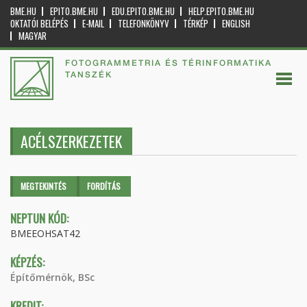
BME.HU
EPITO.BME.HU
EDU.EPITO.BME.HU
HELP.EPITO.BME.HU
OKTATÓI BELÉPÉS
E-MAIL
TELEFONKÖNYV
TÉRKÉP
ENGLISH
MAGYAR
FOTOGRAMMETRIA ÉS TÉRINFORMATIKA
TANSZÉK
ACÉLSZERKEZETEK
Elsődleges fülek
MEGTEKINTÉS
(AKTÍV
FORDÍTÁS
FÜL)
NEPTUN KÓD:
BMEEOHSAT42
KÉPZÉS:
Építőmérnök, BSc
KREDIT: