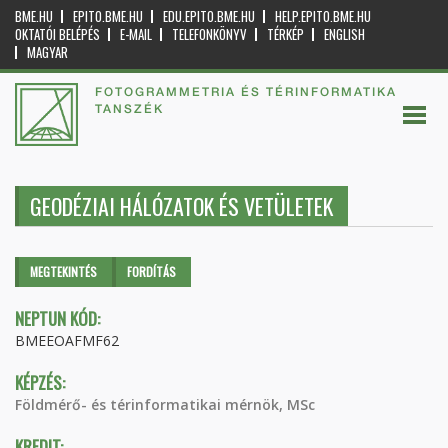
BME.HU
EPITO.BME.HU
EDU.EPITO.BME.HU
HELP.EPITO.BME.HU
OKTATÓI BELÉPÉS
E-MAIL
TELEFONKÖNYV
TÉRKÉP
ENGLISH
MAGYAR
FOTOGRAMMETRIA ÉS TÉRINFORMATIKA
TANSZÉK
GEODÉZIAI HÁLÓZATOK ÉS VETÜLETEK
Elsődleges fülek
MEGTEKINTÉS
(AKTÍV
FORDÍTÁS
FÜL)
NEPTUN KÓD:
BMEEOAFMF62
KÉPZÉS:
Földmérő- és térinformatikai mérnök, MSc
KREDIT: