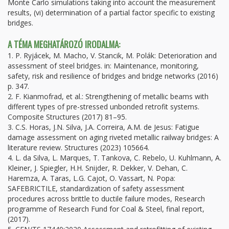
Monte Carlo simulations taking into account the measurement
results, (vi) determination of a partial factor specific to existing
bridges.
A TÉMA MEGHATÁROZÓ IRODALMA:
1. P. Ryjácek, M. Macho, V. Stancik, M. Polák: Deterioration and
assessment of steel bridges. in: Maintenance, monitoring,
safety, risk and resilience of bridges and bridge networks (2016)
p. 347.
2. F. Kianmofrad, et al.: Strengthening of metallic beams with
different types of pre-stressed unbonded retrofit systems.
Composite Structures (2017) 81–95.
3. C.S. Horas, J.N. Silva, J.A. Correira, A.M. de Jesus: Fatigue
damage assessment on aging riveted metallic railway bridges: A
literature review. Structures (2023) 105664.
4. L. da Silva, L. Marques, T. Tankova, C. Rebelo, U. Kuhlmann, A.
Kleiner, J. Spiegler, H.H. Snijder, R. Dekker, V. Dehan, C.
Haremza, A. Taras, L.G. Cajot, O. Vassart, N. Popa:
SAFEBRICTILE, standardization of safety assessment
procedures across brittle to ductile failure modes, Research
programme of Research Fund for Coal & Steel, final report,
(2017).