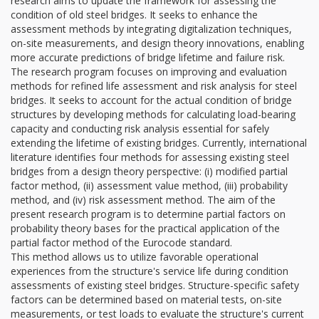
research aims to update the framework for assessing the
condition of old steel bridges. It seeks to enhance the
assessment methods by integrating digitalization techniques,
on-site measurements, and design theory innovations, enabling
more accurate predictions of bridge lifetime and failure risk.
The research program focuses on improving and evaluation
methods for refined life assessment and risk analysis for steel
bridges. It seeks to account for the actual condition of bridge
structures by developing methods for calculating load-bearing
capacity and conducting risk analysis essential for safely
extending the lifetime of existing bridges. Currently, international
literature identifies four methods for assessing existing steel
bridges from a design theory perspective: (i) modified partial
factor method, (ii) assessment value method, (iii) probability
method, and (iv) risk assessment method. The aim of the
present research program is to determine partial factors on
probability theory bases for the practical application of the
partial factor method of the Eurocode standard.
This method allows us to utilize favorable operational
experiences from the structure's service life during condition
assessments of existing steel bridges. Structure-specific safety
factors can be determined based on material tests, on-site
measurements, or test loads to evaluate the structure's current