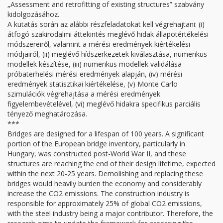
„Assessment and retrofitting of existing structures” szabvány
kidolgozásához.
A kutatás során az alábbi részfeladatokat kell végrehajtani: (i)
átfogó szakirodalmi áttekintés meglévő hidak állapotértékelési
módszereiről, valamint a mérési eredmények kiértékelési
módjairól, (ii) meglévő hídszerkezetek kiválasztása, numerikus
modellek készítése, (iii) numerikus modellek validálása
próbaterhelési mérési eredmények alapján, (iv) mérési
eredmények statisztikai kiértékelése, (v) Monte Carlo
szimulációk végrehajtása a mérési eredmények
figyelembevételével, (vi) meglévő hidakra specifikus parciális
tényező meghatározása.
***
Bridges are designed for a lifespan of 100 years. A significant
portion of the European bridge inventory, particularly in
Hungary, was constructed post-World War II, and these
structures are reaching the end of their design lifetime, expected
within the next 20-25 years. Demolishing and replacing these
bridges would heavily burden the economy and considerably
increase the CO2 emissions. The construction industry is
responsible for approximately 25% of global CO2 emissions,
with the steel industry being a major contributor. Therefore, the