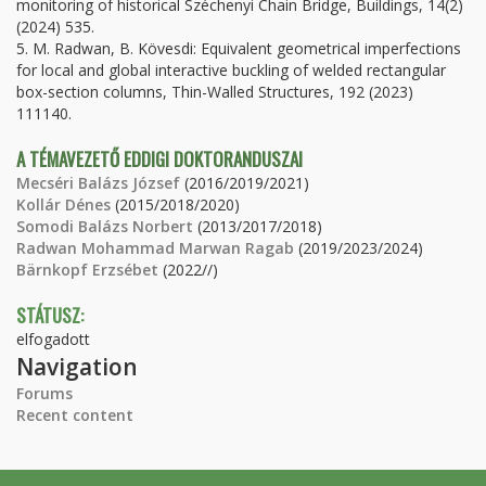
monitoring of historical Széchenyi Chain Bridge, Buildings, 14(2)
(2024) 535.
5. M. Radwan, B. Kövesdi: Equivalent geometrical imperfections
for local and global interactive buckling of welded rectangular
box-section columns, Thin-Walled Structures, 192 (2023)
111140.
A TÉMAVEZETŐ EDDIGI DOKTORANDUSZAI
Mecséri Balázs József
(2016/2019/2021)
Kollár Dénes
(2015/2018/2020)
Somodi Balázs Norbert
(2013/2017/2018)
Radwan Mohammad Marwan Ragab
(2019/2023/2024)
Bärnkopf Erzsébet
(2022//)
STÁTUSZ:
elfogadott
Navigation
Forums
Recent content