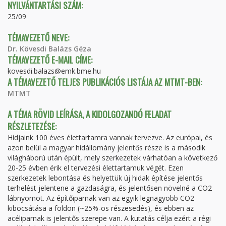
NYILVÁNTARTÁSI SZÁM:
25/09
TÉMAVEZETŐ NEVE:
Dr. Kövesdi Balázs Géza
TÉMAVEZETŐ E-MAIL CÍME:
kovesdi.balazs@emk.bme.hu
A TÉMAVEZETŐ TELJES PUBLIKÁCIÓS LISTÁJA AZ MTMT-BEN:
MTMT
A TÉMA RÖVID LEÍRÁSA, A KIDOLGOZANDÓ FELADAT
RÉSZLETEZÉSE:
Hídjaink 100 éves élettartamra vannak tervezve. Az európai, és
azon belül a magyar hídállomány jelentős része is a második
világháború után épült, mely szerkezetek várhatóan a következő
20-25 évben érik el tervezési élettartamuk végét. Ezen
szerkezetek lebontása és helyettük új hidak építése jelentős
terhelést jelentene a gazdaságra, és jelentősen növelné a CO2
lábnyomot. Az építőiparnak van az egyik legnagyobb CO2
kibocsátása a földön (~25%-os részesedés), és ebben az
acéliparnak is jelentős szerepe van. A kutatás célja ezért a régi