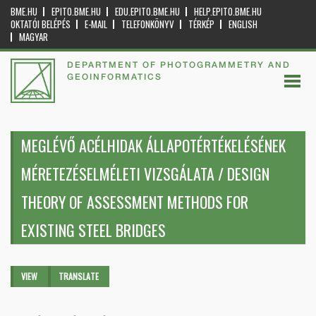
BME.HU
EPITO.BME.HU
EDU.EPITO.BME.HU
HELP.EPITO.BME.HU
OKTATÓI BELÉPÉS
E-MAIL
TELEFONKÖNYV
TÉRKÉP
ENGLISH
MAGYAR
DEPARTMENT OF PHOTOGRAMMETRY AND
GEOINFORMATICS
MEGLÉVŐ ACÉLHIDAK ÁLLAPOTÉRTÉKELÉSÉNEK
MÉRETEZÉSELMÉLETI VIZSGÁLATA / DESIGN
THEORY OF ASSESSMENT METHODS FOR
EXISTING STEEL BRIDGES
Primary tabs
VIEW
(ACTIVE
TRANSLATE
TAB)