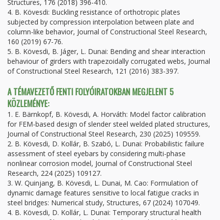
Structures, 176 (2018) 396-410.
4. B. Kövesdi: Buckling resistance of orthotropic plates
subjected by compression interpolation between plate and
column-like behavior, Journal of Constructional Steel Research,
160 (2019) 67-76.
5. B. Kövesdi, B. Jáger, L. Dunai: Bending and shear interaction
behaviour of girders with trapezoidally corrugated webs, Journal
of Constructional Steel Research, 121 (2016) 383-397.
A TÉMAVEZETŐ FENTI FOLYÓIRATOKBAN MEGJELENT 5
KÖZLEMÉNYE:
1. E. Bärnkopf, B. Kövesdi, A. Horváth: Model factor calibration
for FEM-based design of slender steel welded plated structures,
Journal of Constructional Steel Research, 230 (2025) 109559.
2. B. Kövesdi, D. Kollár, B. Szabó, L. Dunai: Probabilistic failure
assessment of steel eyebars by considering multi-phase
nonlinear corrosion model, Journal of Constructional Steel
Research, 224 (2025) 109127.
3. W. Quinjang, B. Kövesdi, L. Dunai, M. Cao: Formulation of
dynamic damage features sensitive to local fatigue cracks in
steel bridges: Numerical study, Structures, 67 (2024) 107049.
4. B. Kövesdi, D. Kollár, L. Dunai: Temporary structural health