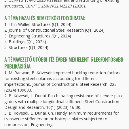
5. CEN/TS 17440:2020 Assessment and retrofitting of existing
structures, CEN/TC 250/WG2 N2227 (2020).
A TÉMA HAZAI ÉS NEMZETKÖZI FOLYÓIRATAI:
1. Thin-Walled Structures (Q1, 2024)
2. Journal of Constructional Steel Research (Q1, 2024)
3. Engineering Structures (Q1, 2024)
4. Buildings (Q1, 2024)
5. Structures (Q1, 2024)
A TÉMAVEZETŐ UTÓBBI TÍZ ÉVBEN MEGJELENT 5 LEGFONTOSABB
PUBLIKÁCIÓJA:
1. M. Radwan, B. Kövesdi: Improved buckling reduction factors
for existing steel columns accounting for different
imperfections, Journal of Constructional Steel Research, 223
(2024) 109033.
2. B. Kövesdi, L. Dunai: Patch loading resistance of slender plate
girders with multiple longitudinal stiffeners, Steel Construction –
Design and Research, 16(1) (2023) 16-30.
3. B. Kövesdi, L. Dunai, Ch. Hendy: Minimum requirements for
transverse stiffeners on orthotropic plates subjected to
compression, Engineering