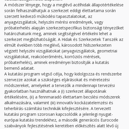
A módszer lényege, hogy a meglévő acélhidak állapotértékelése
során felhasználhatjuk a szerkezet eddigi élettartama során
szerzett kedvező működési tapasztalatokat, az
anyagvizsgálatok, helyszíni mérési eredmények, vagy
próbaterhelés alapján szerkezetspecifikus biztonsági tényezőket
határozhatunk meg, aminek segítségével értékelni lehet a
szerkezet megbízhatóságát. A Hidak és Szerkezetek Tanszék az
elmúlt években több meglévő, károsodott hídszerkezeten
végzett helyszíni vizsgálatokat (anyagvizsgálatok, geometriai
vizsgálatokat, reakcióerőmérés, korróziós mérések,
próbaterhelés), aminek eredményei biztosítják a kutatás
bemenő adatait.
A kutatási program végső célja, hogy kidolgozza és rendszerbe
szervezze azokat a szükséges eljárásokat és méretezési
módszereket, amelyeket a tervezők a mindennapi tervezési
gyakorlatban használhatnak a (i) szerkezet állapotának
értékelésére, (ii) a fennmaradó élettartam becslési módszerek
alkalmazására, valamint (iii) innovatív kockázatelemzési és
teherbírás-számítási technikák kifejlesztésére. A tervezett
kutatási program szorosan kapcsolódik a jelenlegi nyugat-
európai kutatási trendekhez, a második generációs Eurocode
szabványok fejlesztésének keretében előkészítés alatt lévő új