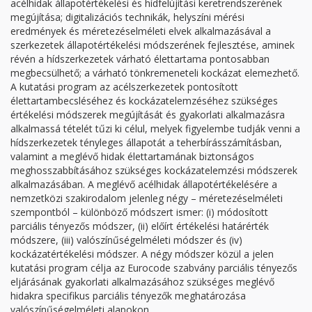
acélhidak állapotértékelési és hídfelújítási keretrendszerének
megújítása; digitalizációs technikák, helyszíni mérési
eredmények és méretezéselméleti elvek alkalmazásával a
szerkezetek állapotértékelési módszerének fejlesztése, aminek
révén a hídszerkezetek várható élettartama pontosabban
megbecsülhető; a várható tönkremeneteli kockázat elemezhető.
A kutatási program az acélszerkezetek pontosított
élettartambecsléséhez és kockázatelemzéséhez szükséges
értékelési módszerek megújítását és gyakorlati alkalmazásra
alkalmassá tételét tűzi ki célul, melyek figyelembe tudják venni a
hídszerkezetek tényleges állapotát a teherbírásszámításban,
valamint a meglévő hidak élettartamának biztonságos
meghosszabbításához szükséges kockázatelemzési módszerek
alkalmazásában. A meglévő acélhidak állapotértékelésére a
nemzetközi szakirodalom jelenleg négy – méretezéselméleti
szempontból – különböző módszert ismer: (i) módosított
parciális tényezős módszer, (ii) előírt értékelési határérték
módszere, (iii) valószínűségelméleti módszer és (iv)
kockázatértékelési módszer. A négy módszer közül a jelen
kutatási program célja az Eurocode szabvány parciális tényezős
eljárásának gyakorlati alkalmazásához szükséges meglévő
hidakra specifikus parciális tényezők meghatározása
valószínűségelméleti alapokon.