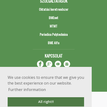
SZOLGÁLTATÁSOK
Oktatási keretrendszer
BMEnet
MTMT
Periodica Polytechnica
BME Alfa
KAPCSOLAT
We use cookies to ensure that we give you
the best experience on our website.
Further information
Impresszum
Copyright © 2020 BME Építőmérnöki Kar
All right!!
1111 Budapest, Műegyetem rkp. 3.