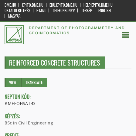
BME.HU
EPITO.BME.HU
EDU.EPITO.BME.HU
HELP.EPITO.BME.HU
OKTATÓI BELÉPÉS
E-MAIL
TELEFONKÖNYV
TÉRKÉP
ENGLISH
MAGYAR
DEPARTMENT OF PHOTOGRAMMETRY AND
GEOINFORMATICS
REINFORCED CONCRETE STRUCTURES
Primary tabs
VIEW
(ACTIVE
TRANSLATE
TAB)
NEPTUN KÓD:
BMEEOHSAT43
KÉPZÉS:
BSc in Civil Engineering
KREDIT: