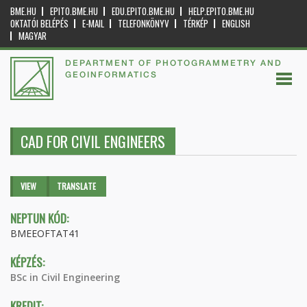
BME.HU
EPITO.BME.HU
EDU.EPITO.BME.HU
HELP.EPITO.BME.HU
OKTATÓI BELÉPÉS
E-MAIL
TELEFONKÖNYV
TÉRKÉP
ENGLISH
MAGYAR
DEPARTMENT OF PHOTOGRAMMETRY AND
GEOINFORMATICS
CAD FOR CIVIL ENGINEERS
Primary tabs
VIEW
(ACTIVE
TRANSLATE
TAB)
NEPTUN KÓD:
BMEEOFTAT41
KÉPZÉS:
BSc in Civil Engineering
KREDIT: