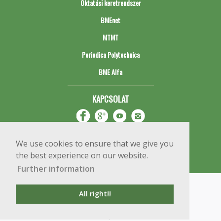
Oktatási keretrendszer
BMEnet
MTMT
Periodica Polytechnica
BME Alfa
KAPCSOLAT
We use cookies to ensure that we give you
the best experience on our website.
Further information
Impresszum
Copyright © 2020 BME Építőmérnöki Kar
All right!!
1111 Budapest, Műegyetem rkp. 3.
+36 1 463 3531
webmester@emk.bme.hu