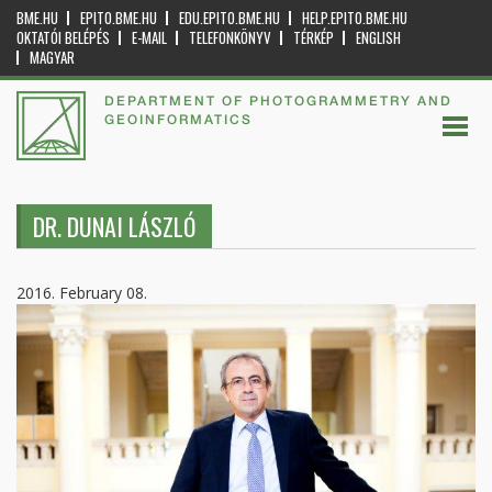
BME.HU
EPITO.BME.HU
EDU.EPITO.BME.HU
HELP.EPITO.BME.HU
OKTATÓI BELÉPÉS
E-MAIL
TELEFONKÖNYV
TÉRKÉP
ENGLISH
MAGYAR
DEPARTMENT OF PHOTOGRAMMETRY AND
GEOINFORMATICS
DR. DUNAI LÁSZLÓ
2016. February 08.