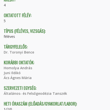
4
OKTATOTT FÉLÉV:
5
TÍPUS (FÉLÉVES, VIZSGÁS):
féléves
TÁRGYFELELŐS:
Dr. Toronyi Bence
KORÁBBI OKTATÓK:
Homolya András
Juni Ildikó
Ács Ágnes Mária
SZERVEZETI EGYSÉG:
Általános- és Felsőgeodézia Tanszék
HETI ÓRASZÁM (ELŐADÁS/GYAKORLAT/LABOR):
1/2/0