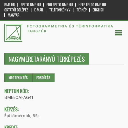
BME.HU
EPITO.BME.HU
EDU.EPITO.BME.HU
HELP.EPITO.BME.HU
OKTATÓI BELÉPÉS
E-MAIL
TELEFONKÖNYV
TÉRKÉP
ENGLISH
MAGYAR
FOTOGRAMMETRIA ÉS TÉRINFORMATIKA
TANSZÉK
NAGYMÉRETARÁNYÚ TÉRKÉPEZÉS
Elsődleges fülek
MEGTEKINTÉS
(AKTÍV
FORDÍTÁS
FÜL)
NEPTUN KÓD:
BMEEOAFAG41
KÉPZÉS:
Építőmérnök, BSc
KREDIT: