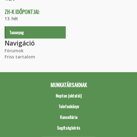
ZH-K IDŐPONTJAI:
13. hét
Tananyag
Navigáció
Fórumok
Friss tartalom
MUNKATÁRSAKNAK
Neptun (oktatói)
Telefonkönyv
Kancellária
Segítségkérés