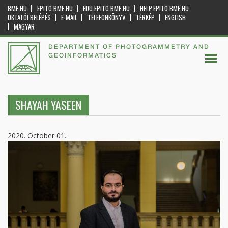
BME.HU
EPITO.BME.HU
EDU.EPITO.BME.HU
HELP.EPITO.BME.HU
OKTATÓI BELÉPÉS
E-MAIL
TELEFONKÖNYV
TÉRKÉP
ENGLISH
MAGYAR
DEPARTMENT OF PHOTOGRAMMETRY AND
GEOINFORMATICS
SHAYAH YASEEN
2020. October 01.