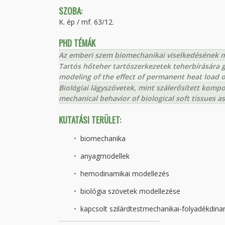
SZOBA:
K. ép / mf. 63/12.
PHD TÉMÁK
Az emberi szem biomechanikai viselkedésének m
Tartós hőteher tartószerkezetek teherbírására 
modeling of the effect of permanent heat load o
Biológiai lágyszövetek, mint szálerősített komp
mechanical behavior of biological soft tissues a
KUTATÁSI TERÜLET:
biomechanika
anyagmodellek
hemodinamikai modellezés
biológia szövetek modellezése
kapcsolt szilárdtestmechanikai-folyadékdina