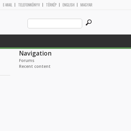
E-MAIL
TELEFONKÖNYV
TÉRKÉP
ENGLISH
MAGYAR
Search
Search form
this
site
Navigation
Forums
Recent content