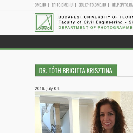
BME.HU
EPITO.BME.HU
EDU.EPITO.BME.HU
HELP.EPITO.B
BUDAPEST UNIVERSITY OF TEC
Faculty of Civil Engineering - S
DEPARTMENT OF PHOTOGRAMME
DR. TÓTH BRIGITTA KRISZTINA
2018. July 04.