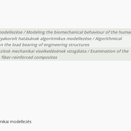
odellezése / Modeling the biomechanical behaviour of the huma
gyakorolt hatásának algoritmikus modellezése / Algorithmical
n the load bearing of engineering structures
ozitok mechanikai viselkedésének vizsgálata / Examination of the
s fiber-reinforced composites
mikai modellezés