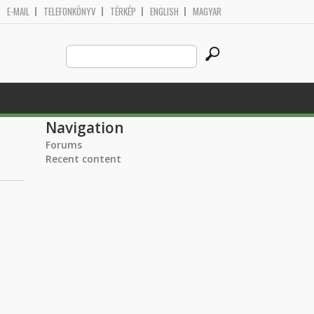
E-MAIL
TELEFONKÖNYV
TÉRKÉP
ENGLISH
MAGYAR
Search
Search form
this
site
Navigation
Forums
Recent content