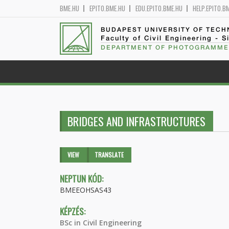
BME.HU
EPITO.BME.HU
EDU.EPITO.BME.HU
HELP.EPITO.B
BUDAPEST UNIVERSITY OF TEC
Faculty of Civil Engineering - S
DEPARTMENT OF PHOTOGRAMME
BRIDGES AND INFRASTRUCTURES
Primary tabs
VIEW
(ACTIVE
TRANSLATE
TAB)
NEPTUN KÓD:
BMEEOHSAS43
KÉPZÉS:
BSc in Civil Engineering