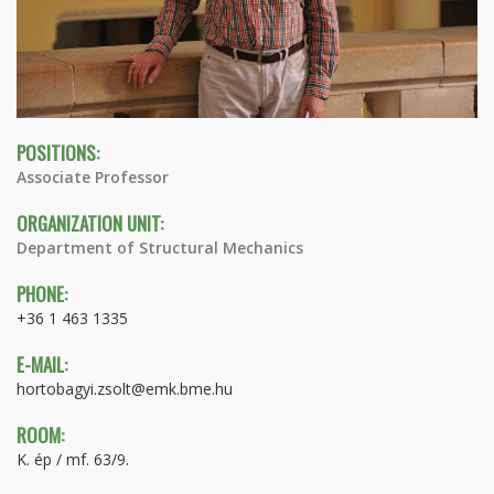
POSITIONS:
Associate Professor
ORGANIZATION UNIT:
Department of Structural Mechanics
PHONE:
+36 1 463 1335
E-MAIL:
hortobagyi.zsolt@emk.bme.hu
ROOM:
K. ép / mf. 63/9.