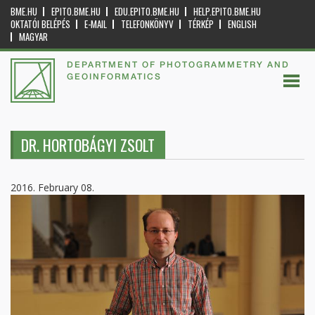
BME.HU
EPITO.BME.HU
EDU.EPITO.BME.HU
HELP.EPITO.BME.HU
OKTATÓI BELÉPÉS
E-MAIL
TELEFONKÖNYV
TÉRKÉP
ENGLISH
MAGYAR
DEPARTMENT OF PHOTOGRAMMETRY AND
GEOINFORMATICS
DR. HORTOBÁGYI ZSOLT
2016. February 08.