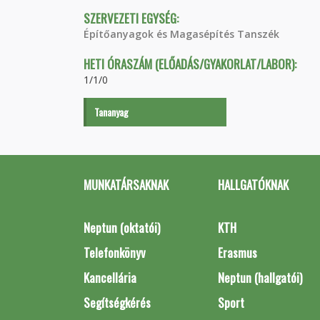
SZERVEZETI EGYSÉG:
Építőanyagok és Magasépítés Tanszék
HETI ÓRASZÁM (ELŐADÁS/GYAKORLAT/LABOR):
1/1/0
Tananyag
MUNKATÁRSAKNAK
HALLGATÓKNAK
Neptun (oktatói)
KTH
Telefonkönyv
Erasmus
Kancellária
Neptun (hallgatói)
Segítségkérés
Sport