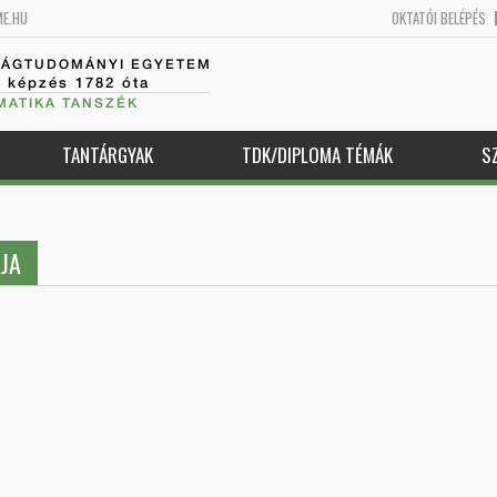
ME.HU
OKTATÓI BELÉPÉS
SÁGTUDOMÁNYI EGYETEM
k képzés 1782 óta
MATIKA TANSZÉK
TANTÁRGYAK
TDK/DIPLOMA TÉMÁK
S
JA