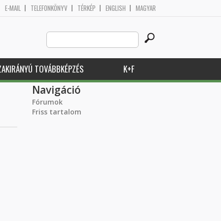
E-MAIL
TELEFONKÖNYV
TÉRKÉP
ENGLISH
MAGYAR
Search
Keresés űrlap
this
site
ZAKIRÁNYÚ TOVÁBBKÉPZÉS
K+F
Navigáció
Fórumok
Friss tartalom