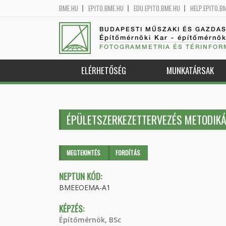
BME.HU
EPITO.BME.HU
EDU.EPITO.BME.HU
HELP.EPITO.B
BUDAPESTI MŰSZAKI ÉS GAZDA
Építőmérnöki Kar - építőmérnö
FOTOGRAMMETRIA ÉS TÉRINFOR
ELÉRHETŐSÉG
MUNKATÁRSAK
ÉPÜLETSZERKEZETTERVEZÉS METODIKÁ
Elsődleges fülek
MEGTEKINTÉS
(AKTÍV
FORDÍTÁS
FÜL)
NEPTUN KÓD:
BMEEOEMA-A1
KÉPZÉS:
Építőmérnök, BSc